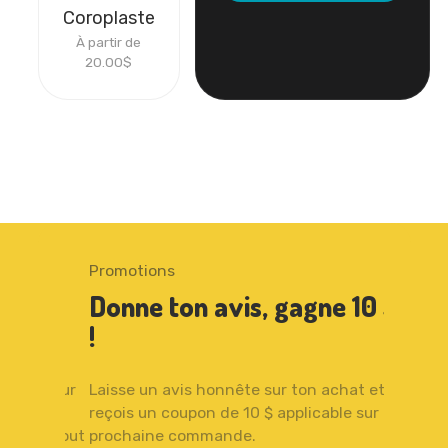
Coroplaste
À partir de
20.00
$
Promotions
Promoti
Donne ton avis, gagne 10 $
Écono
!
aujou
15 $ sur
Laisse un avis honnête sur ton achat et
Profite 
reçois un coupon de 10 $ applicable sur ta
toute co
âter tout
prochaine commande.
C’est le