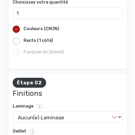
Choisissez votre quantité
Couleurs (CMJN)
Recto (1 côté)
Fond perdu (bleed)
Étape 02
Finitions
Laminage
i
Oeillet
i