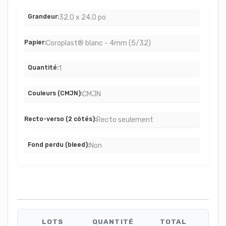
Grandeur
32.0 x 24.0 po
Papier
Coroplast® blanc - 4mm (5/32)
Quantité
1
Couleurs (CMJN)
CMJN
Recto-verso (2 côtés)
Recto seulement
Fond perdu (bleed)
Non
Je suis
LOTS
QUANTITÉ
TOTAL
Instapressé