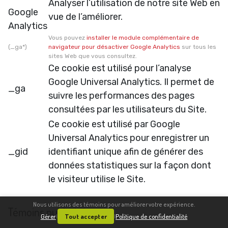
Analyser l’utilisation de notre site Web en
Google
vue de l’améliorer.
Analytics
Vous pouvez
installer le module complémentaire de
(_ga*)
navigateur pour désactiver Google Analytics
sur tous les
sites Web que vous consultez.
Ce cookie est utilisé pour l’analyse
Google Universal Analytics. Il permet de
_ga
suivre les performances des pages
consultées par les utilisateurs du Site.
Ce cookie est utilisé par Google
Universal Analytics pour enregistrer un
_gid
identifiant unique afin de générer des
données statistiques sur la façon dont
le visiteur utilise le Site.
Nous utilisons des témoins pour améliorer votre expérience.
Témoins publicitaires
Gérer
Tout accepter
Politique de confidentialité
|
|